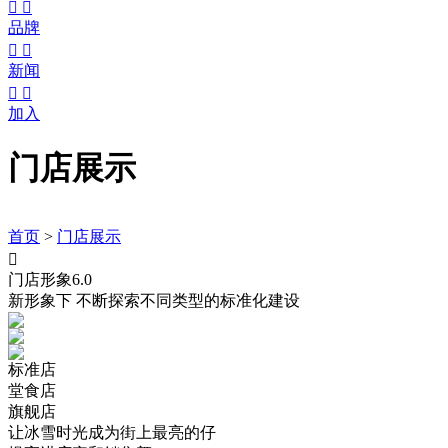


品牌


新闻


加入
门店展示
首页
>
门店展示

门店形象6.0
新形象下 不断探索不同类型的标准化建设
标准店
堂食店
旗舰店
让冰雪时光成为街上最亮的仔