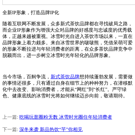
全新IP形象，打造品牌IP化
随着互联网不断发展，众多新式茶饮品牌都在寻找破局之路，
而企业IP形象作为增强大众对品牌的好感度与忠诚度的优秀载
体，正越来越被重视。冰雪时光自进入茶饮市场以来，一直在
品牌形象上着力颇多。来自冰雪世界的啵啵熊，凭借呆萌可爱
的形象不断拉进与年轻消费者的距离，在众多茶饮品牌竞争中
脱颖而出，进一步树立冰雪时光年轻化的品牌形象。
当今市场，百舸争流，
新式茶饮品牌
想持续蓬勃发展，需要做
的事情还很多，只有通过自身在细节上的种种努力，在潜移默
化中去改变、影响消费者，才能从“网红”到“长红”。严守绿
色、健康底线的冰雪时光将如何继续迈步向前，敬请期待。
上一篇:
吃喝玩逛圈粉无数 冰雪时光圈住年轻消费者
下一篇:
深冬来袭 新品热饮“芋”你相见