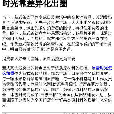
时光靠差异化出圈
当下，新式茶饮已然变成日常生活中的高频消费品，其消费场
景也正逐步拓宽。为先一步抢占市场，大大小小的茶饮品牌不
断更新菜单，试图先吸引消费者的眼球，再抓住消费者的味
蕾。眼下，新式茶饮竞争格局逐渐稳定，各品牌不再一味通过
扩张门店获利，而原料、配方和供应链方面的角逐一直在持
续。作为新式茶饮品牌的冰雪时光，在加速“内卷”的市场环境
中，明白只有做“差异化”才是突围之道。
消费者因好奇而尝鲜，原料品控更为重要
新式茶饮最突出的特点是对于优质原材料的把控。
冰雪时光怎
么加盟
作为新式茶饮品牌，精选市场上口感最佳的优质食材，
每一颗水果都能够追溯到原产地，每一份小料都是由工作人员
当天熬煮售卖，冰雪时光围绕“原料升级”进行产品研发创新，
为消费者带来更优质产品。同时，为保证原料品质及食品安
全，冰雪时光完成了“三纵三横”的全国供应网络建设计划，从
而保障了冰雪时光全国门店全年鲜果类原材料的质量与充分供
应。