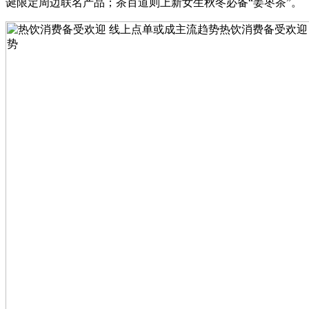
诞限定周边联名产品；茶百道则上新女生秋冬必备“姜枣茶”。